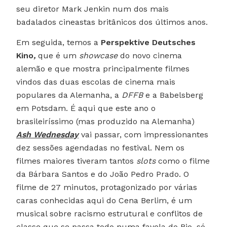
seu diretor Mark Jenkin num dos mais
badalados cineastas britânicos dos últimos anos.
Em seguida, temos a
Perspektive Deutsches
Kino
,
que é um
showcase
do novo cinema
alemão e que mostra principalmente filmes
vindos das duas escolas de cinema mais
populares da Alemanha, a
DFFB
e a Babelsberg
em Potsdam. É aqui que este ano o
brasileiríssimo (mas produzido na Alemanha)
Ash Wednesday
vai passar, com impressionantes
dez sessões agendadas no festival. Nem os
filmes maiores tiveram tantos
slots
como o filme
da Bárbara Santos e do João Pedro Prado. O
filme de 27 minutos, protagonizado por várias
caras conhecidas aqui do Cena Berlim, é um
musical sobre racismo estrutural e conflitos de
classe que se passa todo numa favela do Rio, só