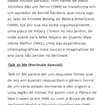
Nesse mundo paralelo, Tom Hanks de
Meus
Vizinhos São um Terror
(1989) se transforma em
um apoiador de Bernie Sanders, que mora logo
ao lado de Annette Bening de
Beleza Americana
(1999). Ela por sua vez exibe orgulhosamente
uma placa de Hillary Clinton no seu jardim, de
onde acena para Mike Meyers de
Quanto Mais
Idiota Melhor
(1992). Uma das experiências
cinematográficas mais loucas e imaginativas do
ano para não perder na Berlinale.
Talk to Me
(Berlinale Special)
Talk to Me
parece ser um daqueles filmes que
de vez em quando ressuscitam o gênero horror
de um certo estado dormente e dão origem a
uma legião de clones. Foi assim com o
Pânico
de
Wes Craven lá em 1996 ou com
A Bruxa de Blair
de Daniel Myrick e Eduardo Sánchez em 1999.