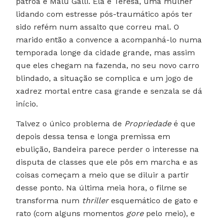
patroa é Malu Galli. Ela é Teresa, uma mulher
lidando com estresse pós-traumático após ter
sido refém num assalto que correu mal. O
marido então a convence a acompanhá-lo numa
temporada longe da cidade grande, mas assim
que eles chegam na fazenda, no seu novo carro
blindado, a situação se complica e um jogo de
xadrez mortal entre casa grande e senzala se dá
início.
Talvez o único problema de
Propriedade
é que
depois dessa tensa e longa premissa em
ebulição, Bandeira parece perder o interesse na
disputa de classes que ele pôs em marcha e as
coisas começam a meio que se diluir a partir
desse ponto. Na última meia hora, o filme se
transforma num
thriller
esquemático de gato e
rato (com alguns momentos
gore
pelo meio), e