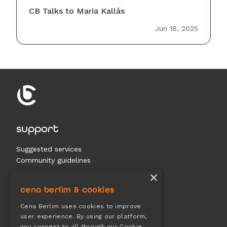
CB Talks to Maria Kallás
Jun 18, 2025
support
Suggested services
Community guidelines
Contact us
×
cena berlim & cookies
documents
Cena Berlim uses cookies to improve
user experience. By using our platform,
Terms & conditions
you consent to all through our Cookie